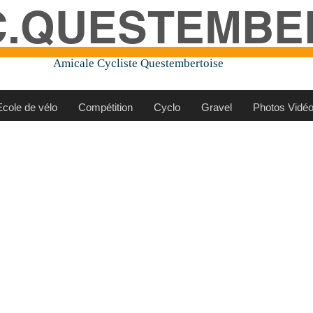
C.QUESTEMBE
Amicale Cycliste Questembertoise
Ecole de vélo
Compétition
Cyclo
Gravel
Photos Vidé