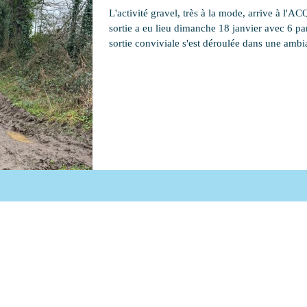
L'activité gravel, très à la mode, arrive à l'A
sortie a eu lieu dimanche 18 janvier avec 6 par
sortie conviviale s'est déroulée dans une amb
et a mené la petite troupe vers la mer du côté d
un circuit mixant les petites routes et les che
parfois très gras, janvier oblige. Cette sortie 
belles perspectives pour le futur.