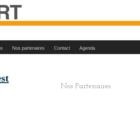
RT
os
Nos partenaires
Contact
Agenda
est
Nos Partenaires