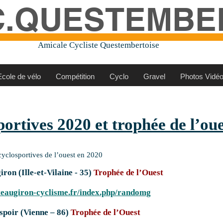
C.QUESTEMBE
Amicale Cycliste Questembertoise
Ecole de vélo
Compétition
Cyclo
Gravel
Photos Vidé
portives 2020 et trophée de l’ou
 cyclosportives de l’ouest en 2020
on (Ille-et-Vilaine - 35)
Trophée de l’Ouest
ateaugiron-cyclisme.fr/index.php/randomg
spoir (Vienne – 86)
Trophée de l’Ouest