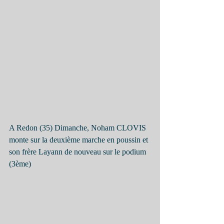
A Redon (35) Dimanche, Noham CLOVIS 
monte sur la deuxième marche en poussin et 
son frère Layann de nouveau sur le podium 
(3ème)