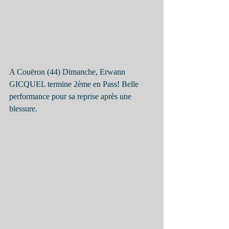
A Couëron (44) Dimanche, Erwann 
GICQUEL termine 2ème en Pass! Belle 
performance pour sa reprise après une 
blessure.