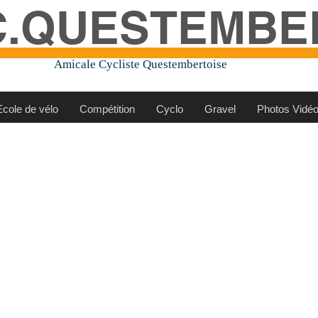
C.QUESTEMBE
Amicale Cycliste Questembertoise
Ecole de vélo
Compétition
Cyclo
Gravel
Photos Vidé