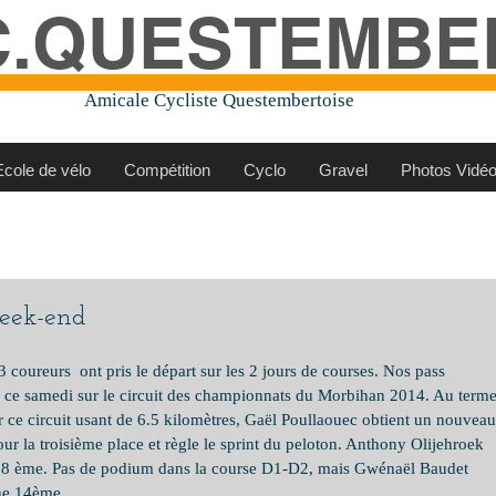
C.QUESTEMBE
Amicale Cycliste Questembertoise
Ecole de vélo
Compétition
Cyclo
Gravel
Photos Vidé
week-end
coureurs  ont pris le départ sur les 2 jours de courses. Nos pass 
e ce samedi sur le circuit des championnats du Morbihan 2014. Au terme
ce circuit usant de 6.5 kilomètres, Gaël Poullaouec obtient un nouveau
ur la troisième place et règle le sprint du peloton. Anthony Olijehroek 
e 8 ème. Pas de podium dans la course D1-D2, mais Gwénaël Baudet 
ine 14ème.