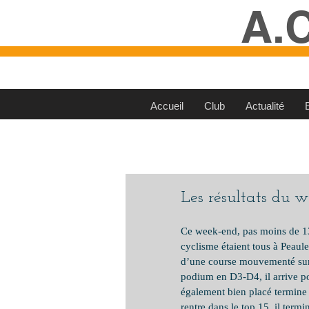
A.
Accueil
Club
Actualité
Les résultats du 
Ce week-end, pas moins de 13 
cyclisme étaient tous à Peaul
d’une course mouvementé sur 
podium en D3-D4, il arrive po
également bien placé termin
rentre dans le top 15, il term